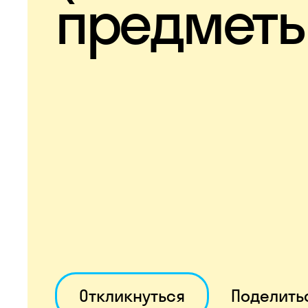
предметы
Откликнуться
Поделить