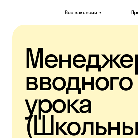
Все вакансии →
Пр
Менедже
вводного
урока
(Школьн